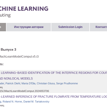
в
Инструкции авторам
Submission Login
Контак
 Выпуск 3
MachLearnModelComput.v5.i3
ts:
 LEARNING−BASED IDENTIFICATION OF THE INTERFACE REGIONS FOR COU
ND NONLOCAL MODELS
der, Patrick Diehl, Marta D'Elia, Christian Glusa, Serge Prudhomme
иц
15/JMachLearnModelComput.2024053706
-LEARNED INFERENCE OF FRACTURE FLOWRATE FROM TEMPERATURE LO
g, Roland N. Horne, Daniel M. Tartakovsky
ниц