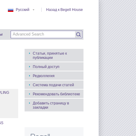
Русский
Назад к Begell House
ты
Статьи, принятые к
публикации
Полный доступ
Редколлегия
Система подачи статей
PLING
Рекомендовать библиотеке
Добавить страницу в
закладки
GS