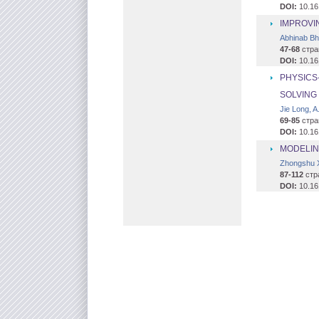
DOI:
10.16
IMPROVI
Abhinab Bh
47-68
стра
DOI:
10.16
PHYSICS
SOLVING
Jie Long, A
69-85
стра
DOI:
10.16
MODELIN
Zhongshu X
87-112
стр
DOI:
10.16