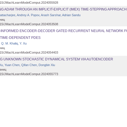
15/JMachLearnModelComput.2024055928
NG ADAM THROUGH AN IMPLICIT-EXPLICIT (IMEX) TIME-STEPPING APPROACH
attacharjee, Andrey A. Popov, Arash Sarshar, Adrian Sandu
ниц
15/JMachLearnModelComput.2024053508
-INFORMED ENCODER-DECODER GATED RECURRENT NEURAL NETWORK F
 TIME-DEPENDENT PDES
. Q. M. Khaliq, Y. Xu
ниц
15/JMachLearnModelComput.2024054403
G UNKNOWN STOCHASTIC DYNAMICAL SYSTEM VIA AUTOENCODER
u, Yuan Chen, Qifan Chen, Dongbin Xiu
аниц
15/JMachLearnModelComput.2024055773