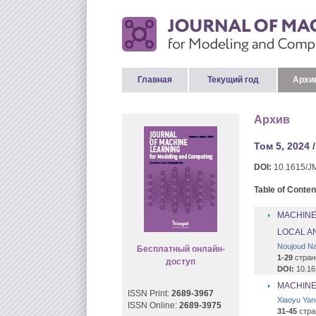
Главная
Текущий год
Архи
Архив
Том 5, 2024
/
DOI:
10.1615/J
Table of Conten
MACHINE
LOCAL A
Noujoud Na
Бесплатный онлайн-
1-29
стран
доступ
DOI:
10.16
MACHINE
ISSN Print:
2689-3967
Xiaoyu Yan
ISSN Online:
2689-3975
31-45
стра