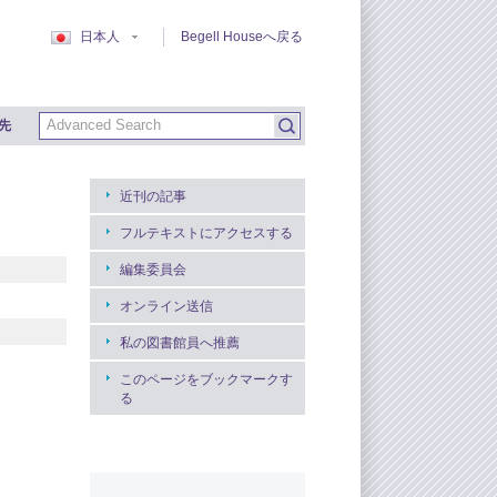
日本人
Begell Houseへ戻る
先
近刊の記事
フルテキストにアクセスする
編集委員会
オンライン送信
私の図書館員へ推薦
このページをブックマークす
る