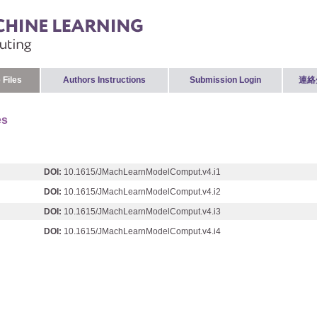
 Files
Authors Instructions
Submission Login
連絡
es
DOI:
10.1615/JMachLearnModelComput.v4.i1
DOI:
10.1615/JMachLearnModelComput.v4.i2
DOI:
10.1615/JMachLearnModelComput.v4.i3
DOI:
10.1615/JMachLearnModelComput.v4.i4